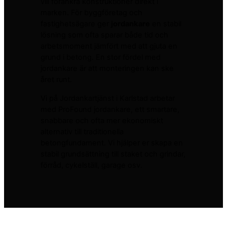
vill förankra konstruktioner direkt i
marken. För byggföretag och
fastighetsägare ger
jordankare
en stabil
lösning som ofta sparar både tid och
arbetsmoment jämfört med att gjuta en
grund i betong. En stor fördel med
jordankare är att monteringen kan ske
året runt.
Vi på Jordankartjänst i Karlstad arbetar
med ProFound jordankare, ett smartare,
snabbare och ofta mer ekonomiskt
alternativ till traditionella
betongfundament. Vi hjälper er skapa en
stabil grundsättning till staket och grindar,
förråd, cykelställ, garage osv.