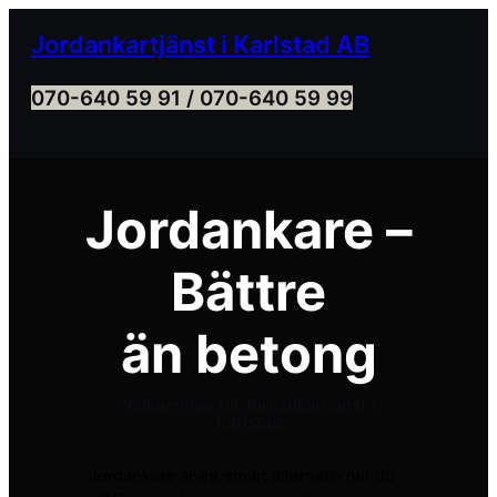
Skip
Jordankartjänst i Karlstad AB
to
content
070-640 59 91 / 070-640 59 99
Jordankare –
Bättre
än betong
Välkommen till Jordankartjänst i
Karlstad
Jordankare är ett smart alternativ när du